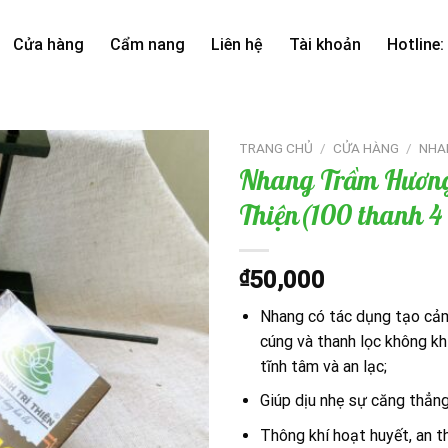
Cửa hàng
Cẩm nang
Liên hệ
Tài khoản
Hotline:
TRANG CHỦ
/
CỬA HÀNG
/
NHA
Nhang Trầm Hương
Thiện(100 thanh 4 
Add to
wishlist
₫
50,000
Nhang có tác dụng tạo cảm
cúng và thanh lọc không kh
tĩnh tâm và an lạc;
Giúp dịu nhẹ sự căng thẳng
Thông khí hoạt huyết, an t