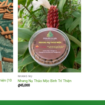
Add to
Add to
wishlist
wishlist
NHANG NỤ
hiện (10
Nhang Nụ Thảo Mộc Bình Trí Thiện
₫
45,000