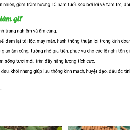
nhiên, gồm trầm hương 15 năm tuổi, keo bời lời và tăm tre, đả
làm gì?
inh trang nghiêm và ấm cúng.
uế, đem lại tài lộc, may mắn, hanh thông thuận lợi trong kinh doa
gian ấm cúng, tưởng nhớ gia tiên, phục vụ cho các lễ nghi tôn gi
an sống tươi mới, tràn đầy năng lượng tích cực.
au, khói nhang giúp lưu thông kinh mạch, huyệt đạo, đầu óc tỉnh
….