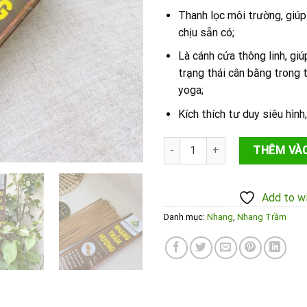
Thanh lọc môi trường, giúp
chịu sẵn có;
Là cánh cửa thông linh, gi
trạng thái cân bằng trong t
yoga;
Kích thích tư duy siêu hình
Nhang Trầm Hương Bình Trí Thi
THÊM VÀO
Add to wi
Danh mục:
Nhang
,
Nhang Trầm