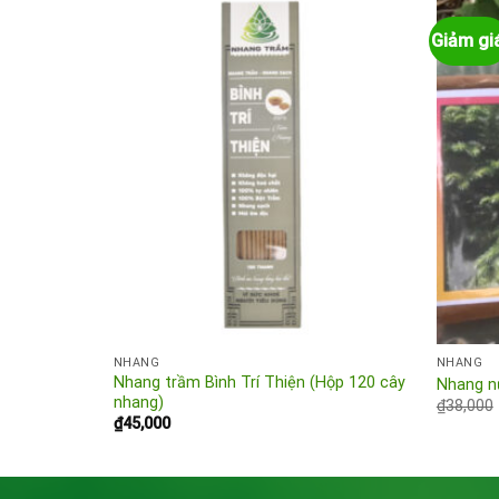
Giảm gi
Add to
Add to
wishlist
wishlist
NHANG
NHANG
rí Thiện
Nhang trầm Bình Trí Thiện (Hộp 120 cây
Nhang n
nhang)
₫
38,000
₫
45,000