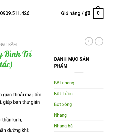
 0909.511.426
Giỏ hàng /
₫
0
0
NG TRẦM
 Bình Trí
DANH MỤC SẢN
tấc)
PHẨM
Bột nhang
Bột Trầm
 giác thoải mái, ấm
í, giúp bạn thư giản
Bột xông
Nhang
 thần kinh;
Nhang bài
hần dưỡng khí;