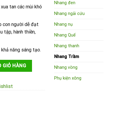
Nhang đen
 xua tan các mùi khó
Nhang ngải cứu
úp con người dễ đạt
Nhang nụ
u tập, hành thiền,
Nhang Quế
Nhang thanh
, khả năng sáng tạo.
Nhang Trầm
ện(100 thanh 4 tấc) số lượng
 GIỎ HÀNG
Nhang vòng
Phụ kiện xông
shlist