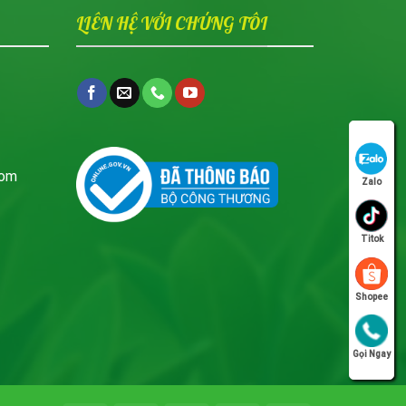
LIÊN HỆ VỚI CHÚNG TÔI
com
Zalo
Titok
Shopee
Gọi Ngay