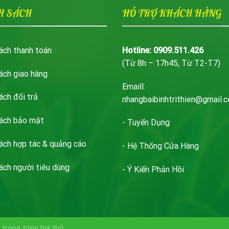
H SÁCH
HỖ TRỢ KHÁCH HÀNG
ách thanh toán
Hotline: 0909.511.426
(Từ 8h – 17h45, Từ T2-T7)
ách giao hàng
Emaill:
ách đổi trả
nhangbaibinhtrithien@gmail.
sách bảo mật
- Tuyển Dụng
ách hợp tác & quảng cáo
- Hệ Thống Cửa Hàng
ách người tiêu dùng
- Ý Kiến Phản Hồi
 trong từng hơi thở