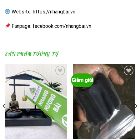
Website:
https://nhangbai.vn
Fanpage:
facebook.com/nhangbai.vn
SẢN PHẨM TƯƠNG TỰ
Giảm giá!
Add to
Add to
wishlist
wishlist