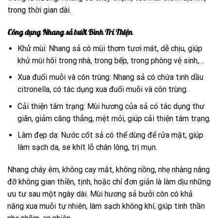
trong thời gian dài.
Công dụng Nhang sả bưởi Bình Trí Thiện
Khử mùi: Nhang sả có mùi thơm tươi mát, dễ chịu, giúp
khử mùi hôi trong nhà, trong bếp, trong phòng vệ sinh,…
Xua đuổi muỗi và côn trùng: Nhang sả có chứa tinh dầu
citronella, có tác dụng xua đuổi muỗi và côn trùng.
Cải thiện tâm trạng: Mùi hương của sả có tác dụng thư
giãn, giảm căng thẳng, mệt mỏi, giúp cải thiện tâm trạng.
Làm đẹp da: Nước cốt sả có thể dùng để rửa mặt, giúp
làm sạch da, se khít lỗ chân lông, trị mụn.
Nhang cháy êm, không cay mắt, không nồng, nhẹ nhàng nâng
đỡ không gian thiền, tịnh, hoặc chỉ đơn giản là làm dịu những
ưu tư sau một ngày dài. Mùi hương sả bưởi còn có khả
năng xua muỗi tự nhiên, làm sạch không khí, giúp tinh thần