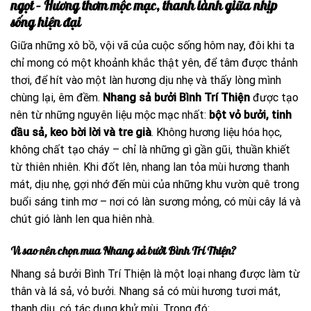
ngọt – Hương thơm mộc mạc, thanh lành giữa nhịp
sống hiện đại
Giữa những xô bồ, vội vã của cuộc sống hôm nay, đôi khi ta
chỉ mong có một khoảnh khắc thật yên, để tâm được thảnh
thơi, để hít vào một làn hương dịu nhẹ và thấy lòng mình
chùng lại, êm đềm.
Nhang sả bưởi Bình Trí Thiện
được tạo
nên từ những nguyên liệu mộc mạc nhất:
bột vỏ bưởi, tinh
dầu sả, keo bời lời và tre già
. Không hương liệu hóa học,
không chất tạo cháy – chỉ là những gì gần gũi, thuần khiết
từ thiên nhiên. Khi đốt lên, nhang lan tỏa mùi hương thanh
mát, dịu nhẹ, gợi nhớ đến mùi của những khu vườn quê trong
buổi sáng tinh mơ – nơi có làn sương mỏng, có mùi cây lá và
chút gió lành len qua hiên nhà.
Vì sao nên chọn mua Nhang sả bưởi Bình Trí Thiện?
Nhang sả bưởi Bình Trí Thiện là một loại nhang được làm từ
thân và lá sả, vỏ bưởi. Nhang sả có mùi hương tươi mát,
thanh dịu, có tác dụng khử mùi. Trong đó: