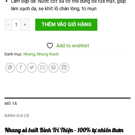
Làm đẹp da: Nước cốt sả có thể dùng để rửa mặt, giúp
làm sạch da, se khít lỗ chân lông, trị mụn.
Nhang sả bưởi Bình Trí Thiện (100 thanh) số lượng
THÊM VÀO GIỎ HÀNG
Add to wishlist
Danh mục:
Nhang
,
Nhang thanh
MÔ TẢ
ĐÁNH GIÁ (0)
Nhang sả bưởi Bình Trí Thiện – 100% tự nhiên thơm