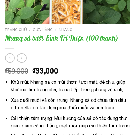
TRANG CHỦ
/
CỬA HÀNG
/
NHANG
Nhang sả bưởi Bình Trí Thiện (100 thanh)
Giá
Giá
₫
59,000
₫
33,000
gốc
hiện
Khử mùi: Nhang sả có mùi thơm tươi mát, dễ chịu, giúp
là:
tại
khử mùi hôi trong nhà, trong bếp, trong phòng vệ sinh,…
₫59,000.
là:
₫33,000.
Xua đuổi muỗi và côn trùng: Nhang sả có chứa tinh dầu
citronella, có tác dụng xua đuổi muỗi và côn trùng.
Cải thiện tâm trạng: Mùi hương của sả có tác dụng thư
giãn, giảm căng thẳng, mệt mỏi, giúp cải thiện tâm trạng.