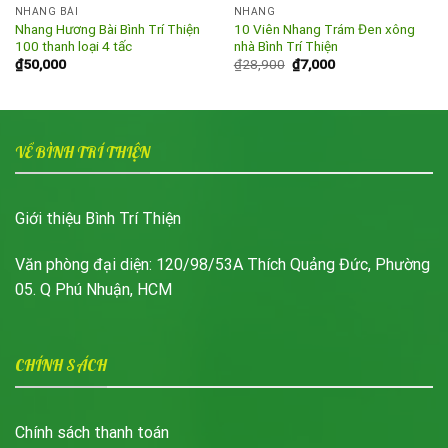
NHANG BÀI
NHANG
Nhang Hương Bài Bình Trí Thiện
10 Viên Nhang Trám Đen xông
100 thanh loại 4 tấc
nhà Bình Trí Thiện
Giá
Giá
₫
50,000
₫
28,900
₫
7,000
gốc
hiện
là:
tại
₫28,900.
là:
₫7,000.
VỀ BÌNH TRÍ THIỆN
Giới thiệu Bình Trí Thiện
Văn phòng đại diện: 120/98/53A Thích Quảng Đức, Phường
05. Q Phú Nhuận, HCM
CHÍNH SÁCH
Chính sách thanh toán