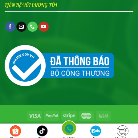
LIÊN HỆ VỚI CHÚNG TÔI
© Copyright 2017 | Nhang Bài Bình Trị Thiên | Bình an trong
từng hơi thở