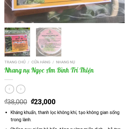
TRANG CHỦ
/
CỬA HÀNG
/
NHANG NỤ
Nhang nụ Ngọc Am Bình Trí Thiện
Giá
Giá
₫
38,000
₫
23,000
gốc
hiện
Kháng khuẩn, thanh lọc không khí, tạo không gian sống
là:
tại
trong lành.
₫38,000.
là: