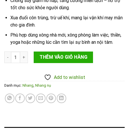
₫23,000.
Chống suy giảm hô hấp, tăng cường miễn dịch – hỗ trợ
tốt cho sức khỏe người dùng.
Xua đuổi côn trùng, trừ uế khí, mang lại vận khí may mắn
cho gia đình.
Phù hợp dùng xông nhà mới, xông phòng làm việc, thiền,
yoga hoặc những lúc cần tìm lại sự bình an nội tâm.
Nhang nụ Ngọc Am Bình Trí Thiện số lượng
THÊM VÀO GIỎ HÀNG
Add to wishlist
Danh mục:
Nhang
,
Nhang nụ