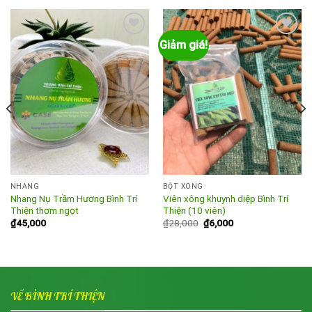
Giảm giá!
Add to
Add to
wishlist
wishlist
NHANG
BỘT XÔNG
Nhang Nụ Trầm Hương Bình Trí
Viên xông khuynh diệp Bình Trí
Thiện thơm ngọt
Thiện (10 viên)
Giá
Giá
₫
45,000
₫
28,000
₫
6,000
gốc
hiện
là:
tại
₫28,000.
là:
₫6,000.
VỀ BÌNH TRÍ THIỆN